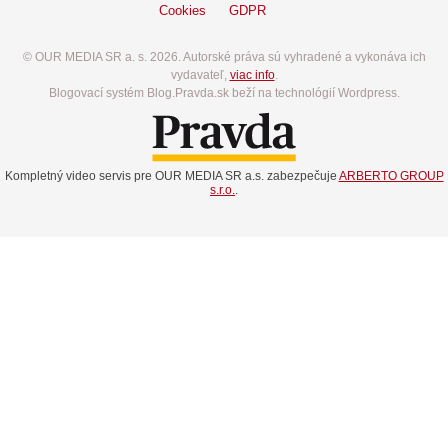
Cookies
GDPR
© OUR MEDIA SR a. s. 2026. Autorské práva sú vyhradené a vykonáva ich
vydavateľ,
viac info
.
Blogovací systém Blog.Pravda.sk beží na technológií Wordpress.
Kompletný video servis pre OUR MEDIA SR a.s. zabezpečuje
ARBERTO GROUP
s.r.o.
.