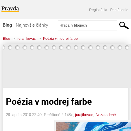
Registrácia
Prihlásenie
Blog
Najnovšie články
Najčítanejšie články
Blog
>
juraji kovac
>
Poézia v modrej farbe
Najkomentovanejšie články
Zoznam blogov
Komerčné blogy
Poézia v modrej farbe
26. apríla 2010 22:40
, Prečítané 2 148x,
jurajikovac
,
Nezaradené