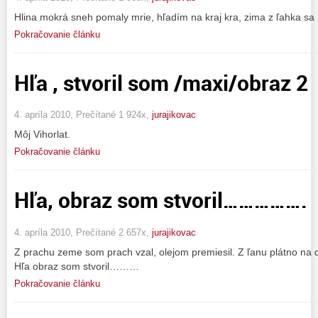
Hlina mokrá sneh pomaly mrie, hľadím na kraj kra, zima z ľahka sa 
Pokračovanie článku
Hľa , stvoril som /maxi/obraz 2
4. apríla 2010, Prečítané 1 924x,
jurajikovac
Môj Vihorlat.
Pokračovanie článku
Hľa, obraz som stvoril…………….
4. apríla 2010, Prečítané 2 657x,
jurajikovac
Z prachu zeme som prach vzal, olejom premiesil. Z ľanu plátno na d
Hľa obraz som stvoril………
Pokračovanie článku