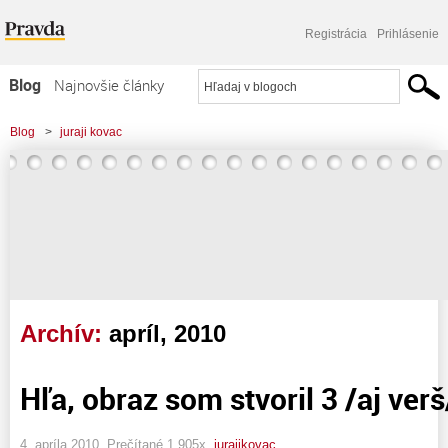
Registrácia
Prihlásenie
Blog
Najnovšie články
Najčítanejšie články
Blog
>
juraji kovac
Najkomentovanejšie články
Zoznam blogov
Komerčné blogy
Archív:
apríl, 2010
Hľa, obraz som stvoril 3 /aj verš
4. apríla 2010, Prečítané 1 905x,
jurajikovac