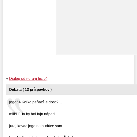
«
Dialóg od j-ura-ji ho. :-)
Debata ( 13 príspevkov )
jogo64 Koľko peňazí je dosť? ...
mili911 to by bol fajn nápad... ...
jurajikovac jogo na budúce som ...