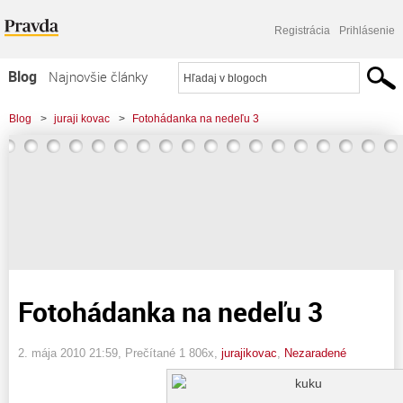
Registrácia
Prihlásenie
Blog
Najnovšie články
Najčítanejšie články
Blog
>
juraji kovac
>
Fotohádanka na nedeľu 3
Najkomentovanejšie články
Zoznam blogov
Komerčné blogy
Fotohádanka na nedeľu 3
2. mája 2010 21:59
, Prečítané 1 806x,
jurajikovac
,
Nezaradené