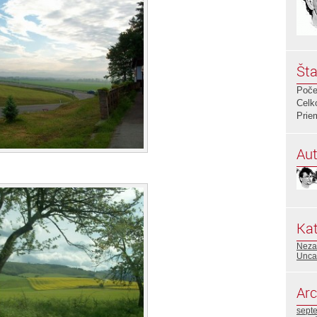
Šta
Poče
Celk
Prie
Aut
Kat
Neza
Unca
Arc
sept