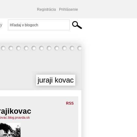
Registrácia
Prihlásenie
y
juraji kovac
RSS
rajikovac
ikovac.blog.pravda.sk