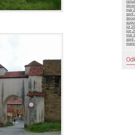
janu
dece
máj 
apríl
dece
augu
júl 2
jún 
máj 
apríl
mare
Od