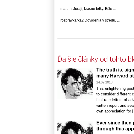
martins Juraji, krásne fotky. Ešte ...
rozpravkarka2 Dovidenia v stredu, ...
Ďalšie články od tohto b
The truth is, sig
many Harvard st
24.09.2013
This enlightening pos
to consider different 
first-rate letters of 
written report and sea
own appreciation for [.
Ever since then 
through this ap