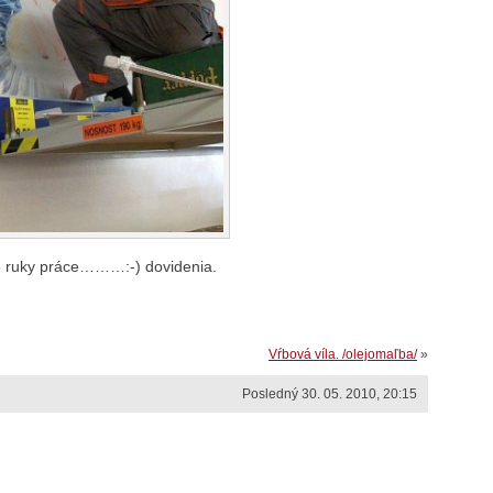
ruky práce………:-) dovidenia.
Vŕbová víla. /olejomaľba/
»
Posledný 30. 05. 2010, 20:15