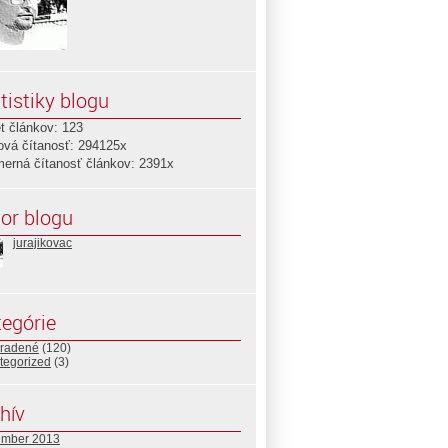
tistiky blogu
t článkov: 123
ová čítanosť: 294125x
merná čítanosť článkov: 2391x
or blogu
jurajikovac
egórie
radené
(120)
tegorized
(3)
hív
ember 2013