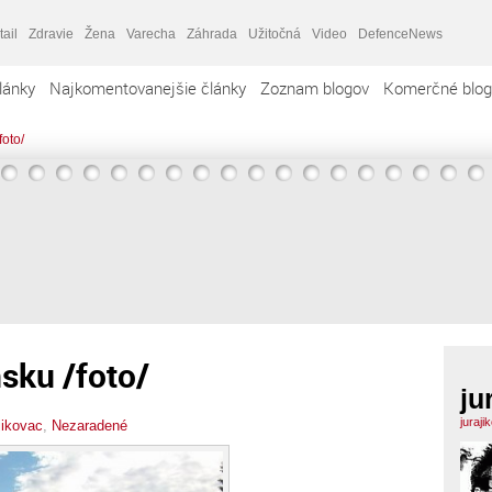
tail
Zdravie
Žena
Varecha
Záhrada
Užitočná
Video
DefenceNews
lánky
Najkomentovanejšie články
Zoznam blogov
Komerčné blog
foto/
nsku /foto/
ju
juraj
jikovac
,
Nezaradené