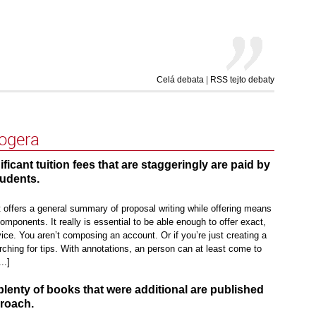
Celá debata
|
RSS tejto debaty
logera
nificant tuition fees that are staggeringly are paid by
udents.
t offers a general summary of proposal writing while offering means
components. It really is essential to be able enough to offer exact,
advice. You aren’t composing an account. Or if you’re just creating a
rching for tips. With annotations, an person can at least come to
..]
plenty of books that were additional are published
proach.