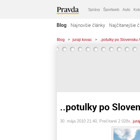
Správy
Športweb
Auto
Kok
Blog
Najnovšie články
Najčítanejšie č
Blog
>
juraji kovac
>
..potulky po Slovensku /
..potulky po Slove
30. mája 2010 21:40
, Prečítané 2 028x,
jura