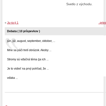
Svetlo z východu.
«
Ju-ra-ji 1
..pri
Debata ( 10 príspevkov )
jún, júl, august, september, oktober, ...
Mne sa páči tretí obrázok. Akoby ...
Stromy sú vďačná téma (ja ich ...
Je to vidieť na prvý pohľad, že ...
vďaka ...