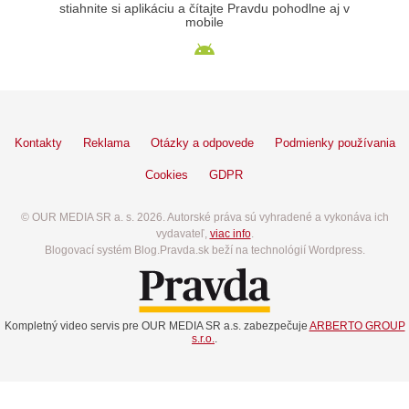
stiahnite si aplikáciu a čítajte Pravdu pohodlne aj v
mobile
Kontakty
Reklama
Otázky a odpovede
Podmienky používania
Cookies
GDPR
© OUR MEDIA SR a. s. 2026. Autorské práva sú vyhradené a vykonáva ich
vydavateľ,
viac info
.
Blogovací systém Blog.Pravda.sk beží na technológií Wordpress.
Kompletný video servis pre OUR MEDIA SR a.s. zabezpečuje
ARBERTO GROUP
s.r.o.
.