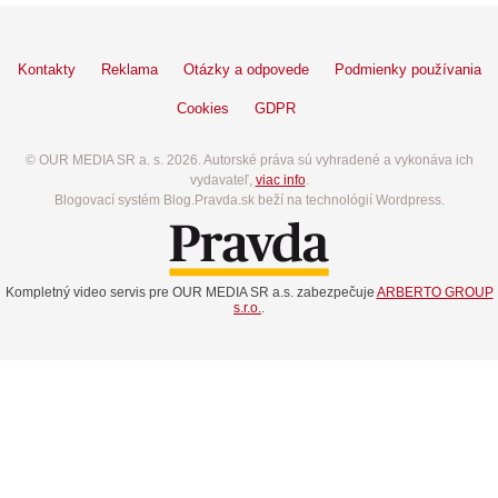
Kontakty
Reklama
Otázky a odpovede
Podmienky používania
Cookies
GDPR
© OUR MEDIA SR a. s. 2026. Autorské práva sú vyhradené a vykonáva ich
vydavateľ,
viac info
.
Blogovací systém Blog.Pravda.sk beží na technológií Wordpress.
Kompletný video servis pre OUR MEDIA SR a.s. zabezpečuje
ARBERTO GROUP
s.r.o.
.