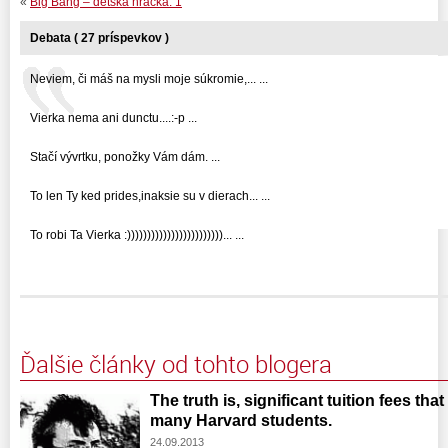
«
Big Bang – detská hračka. 1
Debata ( 27 príspevkov )
Neviem, či máš na mysli moje súkromie,... ...
Vierka nema ani dunctu....:-p ...
Stačí vývrtku, ponožky Vám dám. ...
To len Ty ked prides,inaksie su v dierach... ...
To robi Ta Vierka :))))))))))))))))))))))))... ...
Ďalšie články od tohto blogera
The truth is, significant tuition fees tha
many Harvard students.
24.09.2013