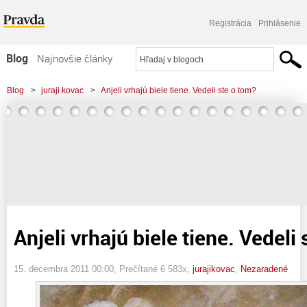
Registrácia
Prihlásenie
Blog
Najnovšie články
Najčítanejšie články
Blog
>
juraji kovac
>
Anjeli vrhajú biele tiene. Vedeli ste o tom?
Najkomentovanejšie články
Zoznam blogov
Komerčné blogy
Anjeli vrhajú biele tiene. Vedeli
15. decembra 2011 00:00
, Prečítané 6 583x,
jurajikovac
,
Nezaradené