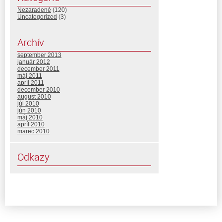
Nezaradené
(120)
Uncategorized
(3)
Archív
september 2013
január 2012
december 2011
máj 2011
apríl 2011
december 2010
august 2010
júl 2010
jún 2010
máj 2010
apríl 2010
marec 2010
Odkazy